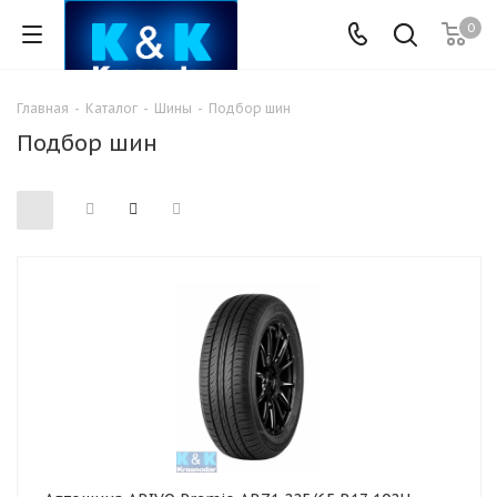
0
Главная
-
Каталог
-
Шины
-
Подбор шин
Подбор шин