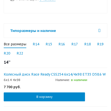
Типоразмеры и наличие
Все размеры
R14
R15
R16
R17
R18
R19
R20
R22
14''
Колесный диск Race Ready CSS254 6x14/4x98 ET35 D58.6 W
6x14 4x98
Наличие:
в наличии
7 700
руб.
В корзину