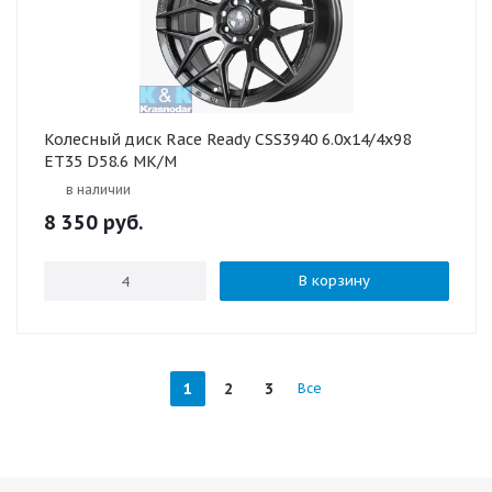
Колесный диск Race Ready CSS3940 6.0x14/4x98
ET35 D58.6 МК/М
в наличии
8 350
руб.
В корзину
1
2
3
Все