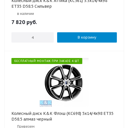
Колесный диск K&K Аттика (КС561) 5.5x14/4x98
ET35 D58.5 Сильвер
в наличии
7 820
руб.
В корзину
БЕСПЛАТНЫЙ МОНТАЖ ПРИ ЗАКАЗЕ 4 ШТ
Колесный диск K&K Флэш (КС698) 5x14/4x98 ET35
D58.5 алмаз черный
Привезем